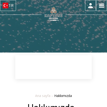
TR
Ana sayfa
–
Hakkımızda