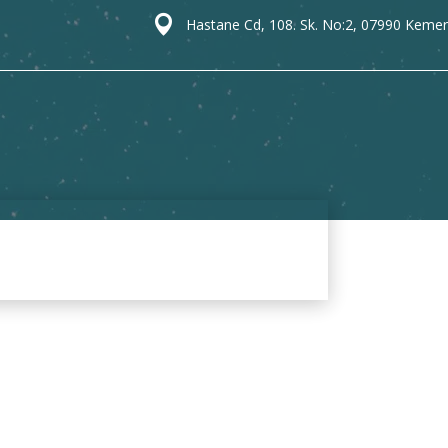
Hastane Cd, 108. Sk. No:2, 07990 Kemer